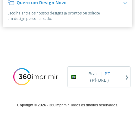
á
e
Quero um Design Novo
t
m
i
r
e
o
p
o
i
s
T
Escolha entre os nossos designs já prontos ou solicite
r
r
s
o
c
o
um design personalizado.
e
e
r
d
s
p
i
o
o
Entrar /
t
s
r
Cadastrar
ó
o
T
r
s
e
i
p
m
Atendimento
o
r
a
ao Cliente
o
d
›
u
Brasil |
PT
t
(R$ BRL )
o
s
Copyright © 2026 - 360imprimir. Todos os direitos reservados.