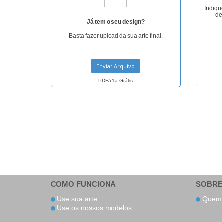
Indiqu
de
Já tem o seu design?
Basta fazer upload da sua arte final.
Enviar Arquivo
PDF/x1a Grátis
COMO FUNCIONA
SOBRE
Use sua arte
Quem 
Use os nossos modelos