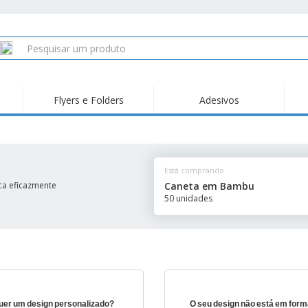
Flyers e Folders
Adesivos
Está comprando
ca eficazmente
Caneta em Bambu
50 unidades
uer um design personalizado?
O seu design não está em form