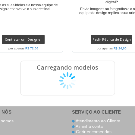
digital?
e as suas ideias e a nossa equipe de
sign desenvolve a sua arte final.
Envie imagens ou fotografias e a 
equipe de design replica a sua arte 
Contratar um Designer
Pedir Réplica de Design
por apenas
R$ 72,00
por apenas
R$ 24,00
Carregando modelos
 NÓS
SERVIÇO AO CLIENTE
somos
Atendimento ao Cliente
A minha conta
Gerir encomendas