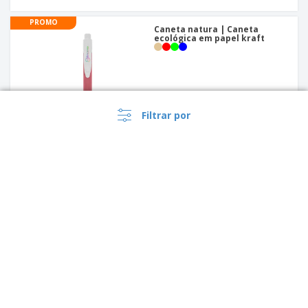
PROMO
Caneta natura | Caneta
ecológica em papel kraft
Filtrar por
PREMIUM
Caneta touch metalizada |
Caneta metal touch com
detalhes prata e cip em metal
+
4
›
Brasil |
PT
(R$ BRL )