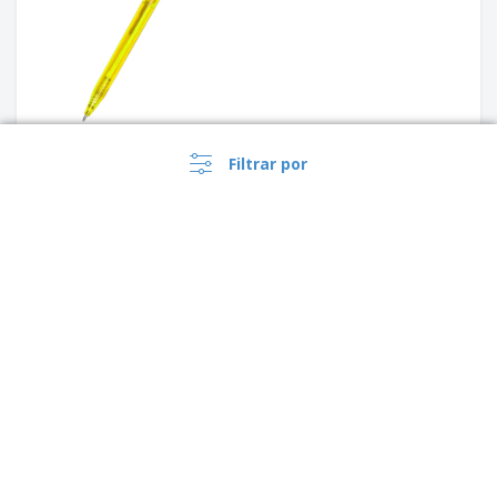
Filtrar por
Caneta em plástico de mola |
Caneta colorida fosca com
detalhe prata na ponteira
›
Brasil |
PT
(R$ BRL )
‹
›
1
2
3
4
5
Copyright © 2026 - 360imprimir. Todos os direitos reservados.