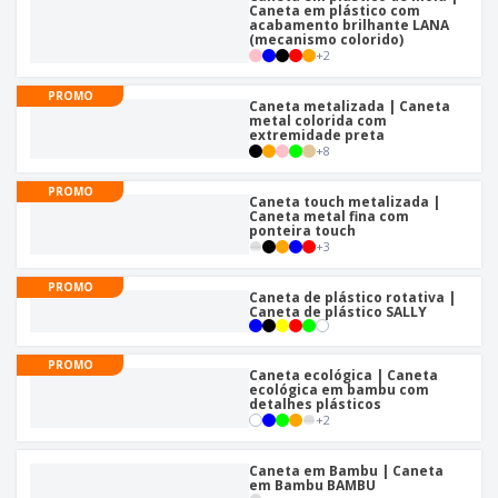
Caneta em plástico com
acabamento brilhante LANA
(mecanismo colorido)
+
2
PROMO
Caneta metalizada | Caneta
metal colorida com
extremidade preta
+
8
PROMO
Caneta touch metalizada |
Caneta metal fina com
ponteira touch
+
3
PROMO
Caneta de plástico rotativa |
Caneta de plástico SALLY
PROMO
Caneta ecológica | Caneta
ecológica em bambu com
detalhes plásticos
+
2
Caneta em Bambu | Caneta
em Bambu BAMBU