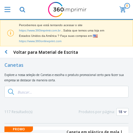
0
Percebemos que está tentando acessar o site
https://www.360imprimir.com.br
. Sabia que temos uma loja em
Estados Unidos da América ? Faça suas compras em
https://www.360onlineprint.com
Voltar para Material de Escrita
Canetas
Explore a nossa seleção de Canetas e escolha o produto promocional certo para fazer sua
empresa se destacar da maneira certa.
117 Resultado(s)
Produtos por página:
PROMO
Caneta em plástico de mola |