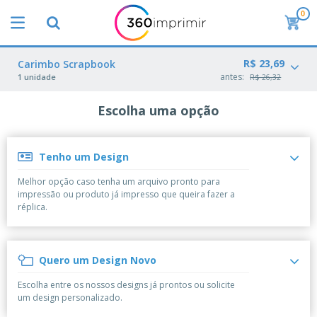
0
O
s
M
a
R$ 23,69
M
Carimbo Scrapbook
i
a
antes:
1 unidade
R$ 26,32
s
t
V
e
e
Escolha uma opção
B
r
n
r
i
d
i
a
i
n
i
d
Tenho um Design
P
d
s
o
l
e
d
s
Melhor opção caso tenha um arquivo pronto para
a
s
e
impressão ou produto já impresso que queira fazer a
c
P
M
M
réplica.
a
u
a
a
s
b
r
t
e
l
k
e
E
i
V
e
r
Quero um Design Novo
x
c
e
t
i
p
i
s
i
a
Escolha entre os nossos designs já prontos ou solicite
o
t
t
n
l
um design personalizado.
s
C
á
u
g
d
i
o
r