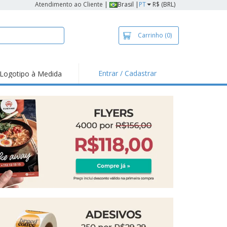
Atendimento ao Cliente
|
Brasil |
PT
R$ (BRL)
Carrinho
(0)
Entrar / Cadastrar
Logotipo à Medida
taques e
moções
sivos
 de Geladeira
imbo Automático
taz
as
ca de Propaganda