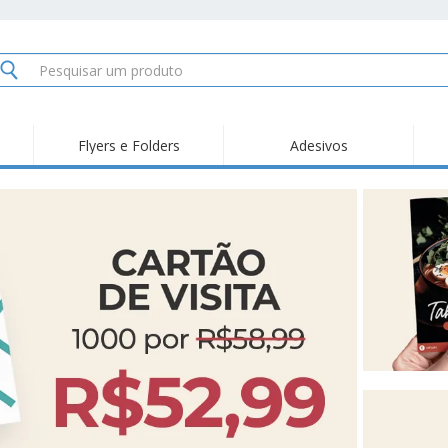
Flyers e Folders
Adesivos
Des
Tendências
Novidades
Pro
Painel em Acrílico para
Produtos de Servir
Ade
Balcões
Suporte em Acrílico
Carimbos
Ímã
para Álcool Gel
Adesivos Vinil
Protetor Facial
Car
Expositores
Car
Banners
Lon
Malas e Mochilas
Pla
Sacos