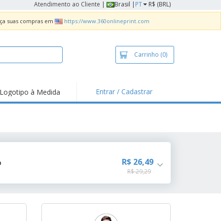
Atendimento ao Cliente
|
Brasil |
PT
R$ (BRL)
Faça suas compras em
https://www.360onlineprint.com
Carrinho
(0)
Entrar / Cadastrar
Logotipo à Medida
taques e
moções
sivos
 de Geladeira
imbo Automático
R$ 26,49
o
R$ 29,29
taz
as
ca de Propaganda