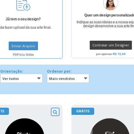
Quer um design personalizad
Já tem o seu design?
Indique as suas ideias e a nossa eq
design desenvolve a sua arte fin
ta fazer upload da sua arte final.
Contratar um Designer
Enviar Arquivo
por apenas
R$ 72,00
PDF/x1a Grátis
Orientação:
Ordenar por:
Ver todos
Mais vendidos
IS
GRÁTIS