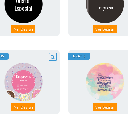
Ver Design
Ver Design
IS
GRÁTIS
Ver Design
Ver Design