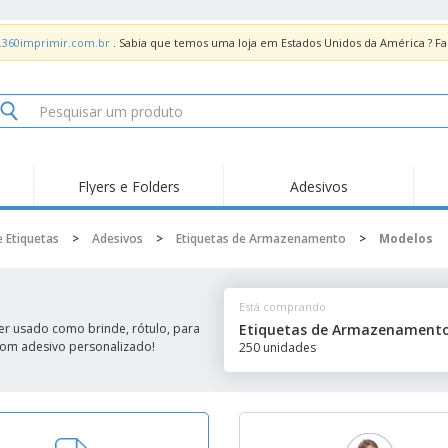
.360imprimir.com.br
. Sabia que temos uma loja em Estados Unidos da América ? 
Flyers e Folders
Adesivos
Des
Tendências
Novidades
Pro
e Etiquetas
>
Adesivos
>
Etiquetas de Armazenamento
>
Modelos
Painel em Acrílico para
Produtos de Servir
Ade
Balcões
Suporte em Acrílico
Carimbos
Ímã
para Álcool Gel
Está comprando
Adesivos Vinil
Protetor Facial
Car
er usado como brinde, rótulo, para
Etiquetas de Armazenament
 com adesivo personalizado!
250 unidades
Expositores
Car
Banners
Lon
Malas e Mochilas
Pla
Sacos