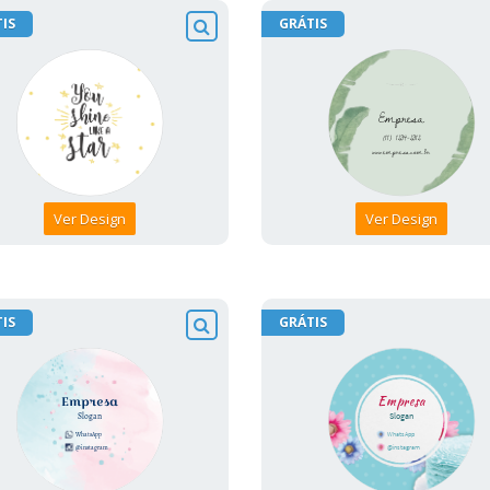
IS
GRÁTIS
Ver Design
Ver Design
IS
GRÁTIS