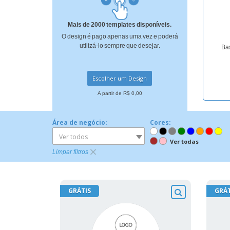
Ímã de Geladeira
Mais de 2000 templates disponíveis.
O design é pago apenas uma vez e poderá
utilizá-lo sempre que desejar.
Bas
Escolher um Design
A partir de R$ 0,00
Área de negócio:
Cores:
Ver todos
Ver todas
Limpar filtros
GRÁTIS
GRÁT