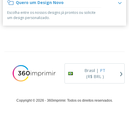
á
e
Quero um Design Novo
t
m
i
r
e
o
p
o
i
s
T
Escolha entre os nossos designs já prontos ou solicite
r
r
s
o
c
o
um design personalizado.
e
e
r
d
s
p
i
o
o
Entrar /
t
s
r
Cadastrar
ó
o
T
r
s
e
i
p
m
Atendimento
o
r
a
ao Cliente
o
d
›
u
Brasil |
PT
t
(R$ BRL )
o
s
Copyright © 2026 - 360imprimir. Todos os direitos reservados.