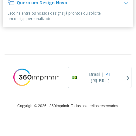
á
e
Quero um Design Novo
t
m
i
r
e
o
p
o
i
s
T
Escolha entre os nossos designs já prontos ou solicite
r
r
s
o
c
o
um design personalizado.
e
e
r
d
s
p
i
o
o
Entrar /
t
s
r
Cadastrar
ó
o
T
r
s
e
i
p
m
Atendimento
o
r
a
ao Cliente
o
d
›
u
Brasil |
PT
t
(R$ BRL )
o
s
Copyright © 2026 - 360imprimir. Todos os direitos reservados.