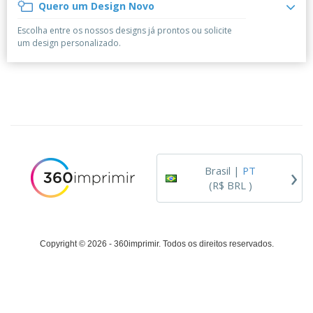
á
e
Quero um Design Novo
t
m
i
r
e
o
p
o
i
s
T
Escolha entre os nossos designs já prontos ou solicite
r
r
s
o
c
o
um design personalizado.
e
e
r
d
s
p
i
o
o
Entrar /
t
s
r
Cadastrar
ó
o
T
r
s
e
i
p
m
Atendimento
o
r
a
ao Cliente
o
d
›
u
Brasil |
PT
t
(R$ BRL )
o
s
Copyright © 2026 - 360imprimir. Todos os direitos reservados.