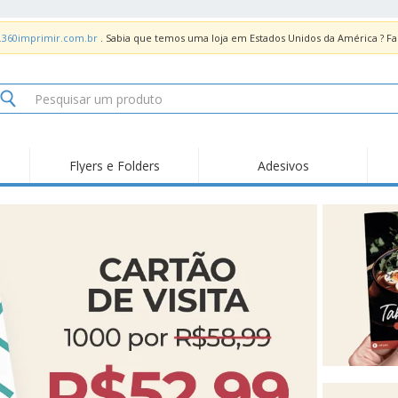
.360imprimir.com.br
. Sabia que temos uma loja em Estados Unidos da América ? 
Flyers e Folders
Adesivos
Des
Tendências
Novidades
Pro
Painel em Acrílico para
Produtos de Servir
Ade
Balcões
Suporte em Acrílico
Carimbos
Ímã
para Álcool Gel
Adesivos Vinil
Protetor Facial
Car
Expositores
Car
Banners
Lon
Malas e Mochilas
Pla
Sacos