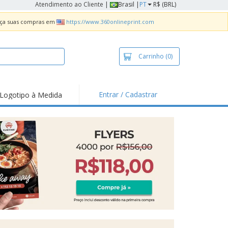
Atendimento ao Cliente
|
Brasil |
PT
R$ (BRL)
Faça suas compras em
https://www.360onlineprint.com
Carrinho
(0)
Entrar / Cadastrar
Logotipo à Medida
taques e
moções
sivos
 de Geladeira
imbo Automático
taz
as
ca de Propaganda