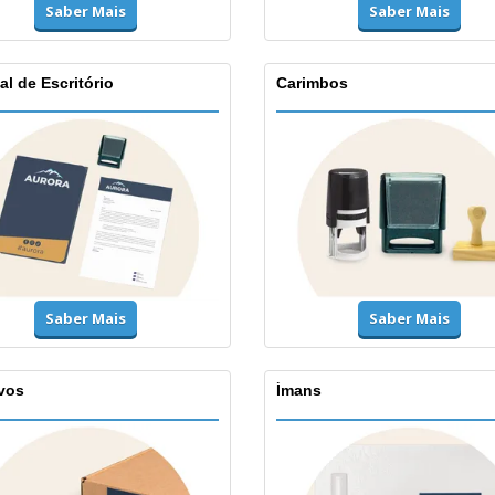
Saber Mais
Saber Mais
al de Escritório
Carimbos
Saber Mais
Saber Mais
vos
Ímans