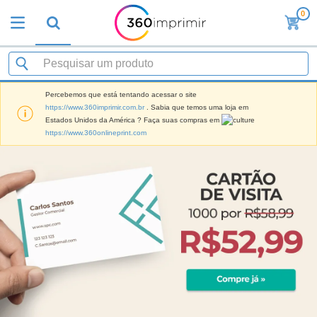
0
Percebemos que está tentando acessar o site
https://www.360imprimir.com.br
. Sabia que temos uma loja em
Estados Unidos da América ? Faça suas compras em
https://www.360onlineprint.com