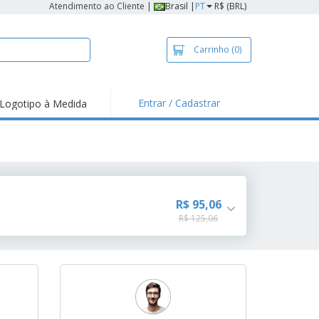
Atendimento ao Cliente
|
Brasil |
PT
R$ (BRL)
Carrinho
(0)
Entrar / Cadastrar
Logotipo à Medida
taques e
moções
sivos
 de Geladeira
imbo Automático
R$ 95,06
R$ 125,06
taz
as
ca de Propaganda