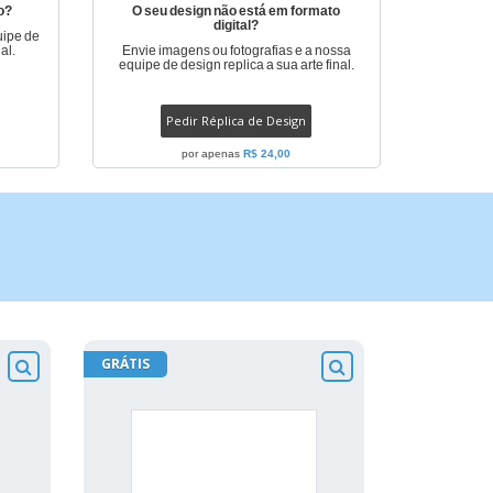
o?
O seu design não está em formato
digital?
uipe de
al.
Envie imagens ou fotografias e a nossa
equipe de design replica a sua arte final.
Pedir Réplica de Design
por apenas
R$ 24,00
GRÁTIS