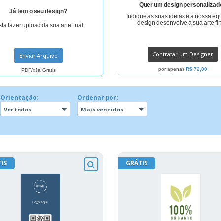
Quer um design personalizad
Já tem o seu design?
Indique as suas ideias e a nossa eq
design desenvolve a sua arte fin
ta fazer upload da sua arte final.
Contratar um Designer
Enviar Arquivo
por apenas
R$ 72,00
PDF/x1a Grátis
Orientação:
Ordenar por:
Ver todos
Mais vendidos
IS
GRÁTIS