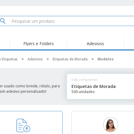
Flyers e Folders
Adesivos
Des
Tendências
Novidades
Pro
e Etiquetas
>
Adesivos
>
Etiquetas de Morada
>
Modelos
Painel em Acrílico para
Produtos de Servir
Ade
Balcões
Suporte em Acrílico
Carimbos
Ímã
para Álcool Gel
Está comprando
Adesivos Vinil
Protetor Facial
Car
er usado como brinde, rótulo, para
Etiquetas de Morada
 com adesivo personalizado!
500 unidades
Expositores
Car
Banners
Lon
Malas e Mochilas
Pla
Sacos