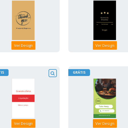
Ver Design
Ver Design
IS
GRÁTIS
Ver Design
Ver Design