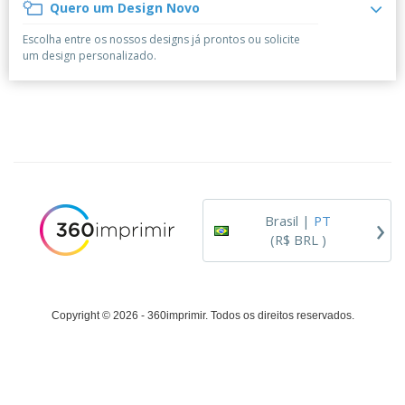
á
e
Quero um Design Novo
t
m
i
r
e
o
p
o
i
s
T
Escolha entre os nossos designs já prontos ou solicite
r
r
s
o
c
o
um design personalizado.
e
e
r
d
s
p
i
o
o
Entrar /
t
s
r
Cadastrar
ó
o
T
r
s
e
i
p
m
Atendimento
o
r
a
ao Cliente
o
d
›
u
Brasil |
PT
t
(R$ BRL )
o
s
Copyright © 2026 - 360imprimir. Todos os direitos reservados.