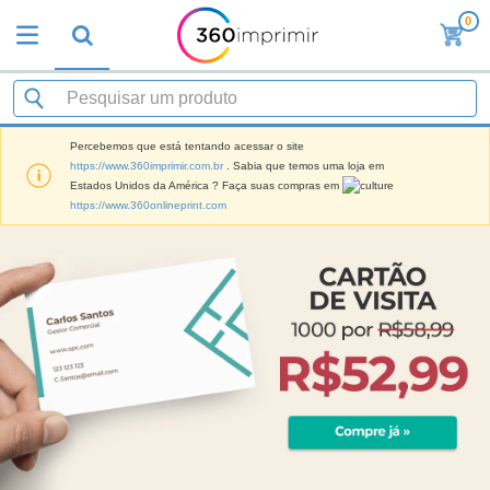
0
Percebemos que está tentando acessar o site
https://www.360imprimir.com.br
. Sabia que temos uma loja em
Estados Unidos da América ? Faça suas compras em
https://www.360onlineprint.com