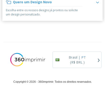
á
e
Quero um Design Novo
t
m
i
r
e
o
p
o
i
s
T
Escolha entre os nossos designs já prontos ou solicite
r
r
s
o
c
o
um design personalizado.
e
e
r
d
s
p
i
o
o
Entrar /
t
s
r
Cadastrar
ó
o
T
r
s
e
i
p
m
Atendimento
o
r
a
ao Cliente
o
d
›
u
Brasil |
PT
t
(R$ BRL )
o
s
Copyright © 2026 - 360imprimir. Todos os direitos reservados.