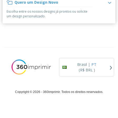
á
e
Quero um Design Novo
t
m
i
r
e
o
p
o
i
s
T
Escolha entre os nossos designs já prontos ou solicite
r
r
s
o
c
o
um design personalizado.
e
e
r
d
s
p
i
o
o
Entrar /
t
s
r
Cadastrar
ó
o
T
r
s
e
i
p
m
Atendimento
o
r
a
ao Cliente
o
d
›
u
Brasil |
PT
t
(R$ BRL )
o
s
Copyright © 2026 - 360imprimir. Todos os direitos reservados.