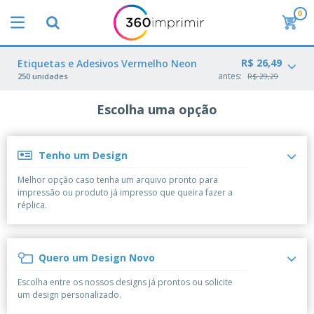
0
O
s
M
a
R$ 26,49
M
Etiquetas e Adesivos Vermelho Neon
i
a
antes:
250 unidades
R$ 29,29
s
t
V
e
e
Escolha uma opção
B
r
n
r
i
d
i
a
i
n
i
d
Tenho um Design
P
d
s
o
l
e
d
s
Melhor opção caso tenha um arquivo pronto para
a
s
e
impressão ou produto já impresso que queira fazer a
c
P
M
M
réplica.
a
u
a
a
s
b
r
t
e
l
k
e
E
i
V
e
r
Quero um Design Novo
x
c
e
t
i
p
i
s
i
a
Escolha entre os nossos designs já prontos ou solicite
o
t
t
n
l
um design personalizado.
s
C
á
u
g
d
i
o
r