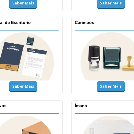
Saber Mais
Saber Mais
al de Escritório
Carimbos
Saber Mais
Saber Mais
vos
Ímans