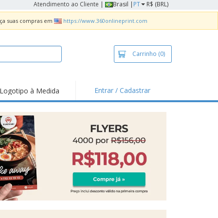
Atendimento ao Cliente
|
Brasil |
PT
R$ (BRL)
Faça suas compras em
https://www.360onlineprint.com
Carrinho
(0)
Entrar / Cadastrar
Logotipo à Medida
taques e
moções
sivos
 de Geladeira
imbo Automático
taz
as
ca de Propaganda