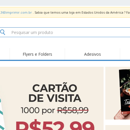
.360imprimir.com.br
. Sabia que temos uma loja em Estados Unidos da América ? 
Flyers e Folders
Adesivos
Des
Tendências
Novidades
Pro
Painel em Acrílico para
Produtos de Servir
Ade
Balcões
Suporte em Acrílico
Carimbos
Ímã
para Álcool Gel
Adesivos Vinil
Protetor Facial
Car
Expositores
Car
Banners
Lon
Malas e Mochilas
Pla
Sacos