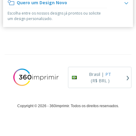
á
e
Quero um Design Novo
t
m
i
r
e
o
p
o
i
s
T
Escolha entre os nossos designs já prontos ou solicite
r
r
s
o
c
o
um design personalizado.
e
e
r
d
s
p
i
o
o
Entrar /
t
s
r
Cadastrar
ó
o
T
r
s
e
i
p
m
Atendimento
o
r
a
ao Cliente
o
d
›
u
Brasil |
PT
t
(R$ BRL )
o
s
Copyright © 2026 - 360imprimir. Todos os direitos reservados.