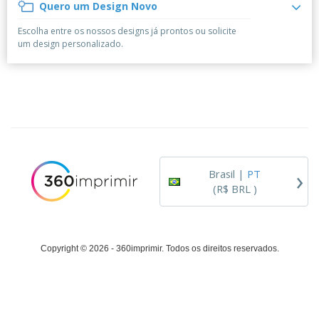
á
e
Quero um Design Novo
t
m
i
r
e
o
p
o
i
s
T
Escolha entre os nossos designs já prontos ou solicite
r
r
s
o
c
o
um design personalizado.
e
e
r
d
s
p
i
o
o
Entrar /
t
s
r
Cadastrar
ó
o
T
r
s
e
i
p
m
Atendimento
o
r
a
ao Cliente
o
d
›
u
Brasil |
PT
t
(R$ BRL )
o
s
Copyright © 2026 - 360imprimir. Todos os direitos reservados.