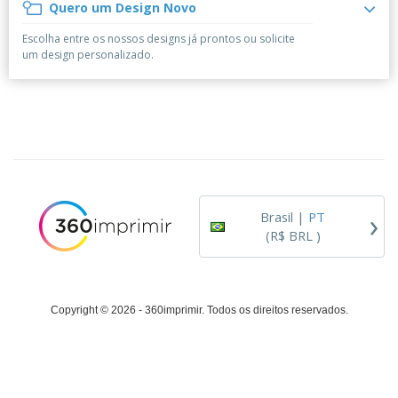
á
e
Quero um Design Novo
t
m
i
r
e
o
p
o
i
s
T
Escolha entre os nossos designs já prontos ou solicite
r
r
s
o
c
o
um design personalizado.
e
e
r
d
s
p
i
o
o
Entrar /
t
s
r
Cadastrar
ó
o
T
r
s
e
i
p
m
Atendimento
o
r
a
ao Cliente
o
d
›
u
Brasil |
PT
t
(R$ BRL )
o
s
Copyright © 2026 - 360imprimir. Todos os direitos reservados.