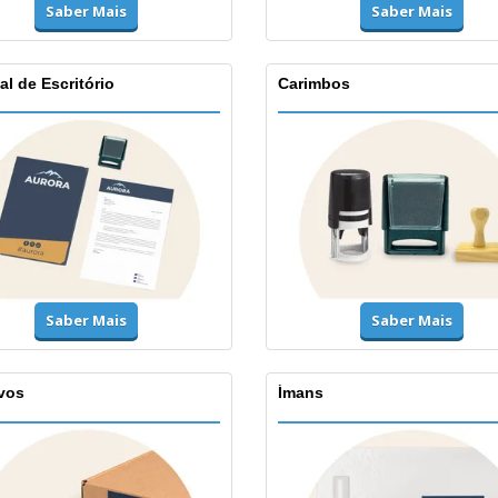
Saber Mais
Saber Mais
al de Escritório
Carimbos
Saber Mais
Saber Mais
vos
Ímans