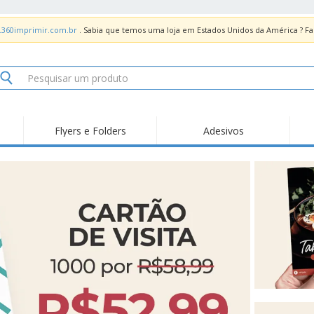
.360imprimir.com.br
. Sabia que temos uma loja em Estados Unidos da América ? 
Flyers e Folders
Adesivos
Des
Tendências
Novidades
Pro
Painel em Acrílico para
Produtos de Servir
Ade
Balcões
Suporte em Acrílico
Carimbos
Ímã
para Álcool Gel
Adesivos Vinil
Protetor Facial
Car
Expositores
Car
Banners
Lon
Malas e Mochilas
Pla
Sacos