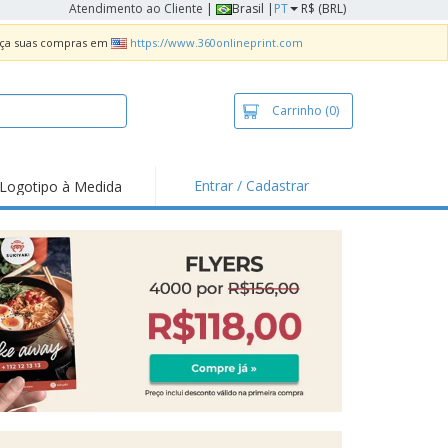
Atendimento ao Cliente
|
Brasil |
PT
R$ (BRL)
Faça suas compras em
https://www.360onlineprint.com
Carrinho
(0)
Entrar / Cadastrar
Logotipo à Medida
taques e
moções
sivos
 de Geladeira
imbo Automático
taz
as
ca de Propaganda