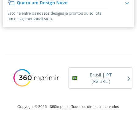
á
e
Quero um Design Novo
t
m
i
r
e
o
p
o
i
s
T
Escolha entre os nossos designs já prontos ou solicite
r
r
s
o
c
o
um design personalizado.
e
e
r
d
s
p
i
o
o
Entrar /
t
s
r
Cadastrar
ó
o
T
r
s
e
i
p
m
Atendimento
o
r
a
ao Cliente
o
d
›
u
Brasil |
PT
t
(R$ BRL )
o
s
Copyright © 2026 - 360imprimir. Todos os direitos reservados.