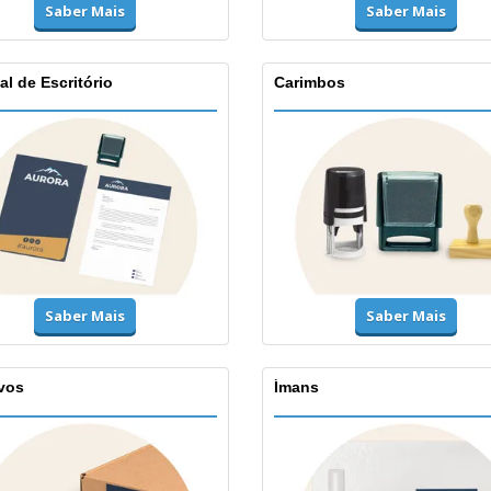
Saber Mais
Saber Mais
al de Escritório
Carimbos
Saber Mais
Saber Mais
vos
Ímans