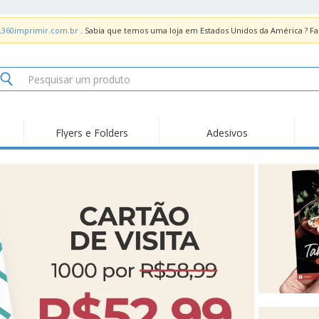
.360imprimir.com.br
. Sabia que temos uma loja em Estados Unidos da América ? 
Flyers e Folders
Adesivos
Des
Tendências
Novidades
Pro
Painel em Acrílico para
Produtos de Servir
Ade
Balcões
Suporte em Acrílico
Carimbos
Ímã
para Álcool Gel
Adesivos Vinil
Protetor Facial
Car
Expositores
Car
Banners
Lon
Malas e Mochilas
Pla
Sacos