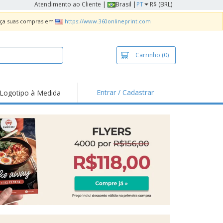
Atendimento ao Cliente
|
Brasil |
PT
R$ (BRL)
Faça suas compras em
https://www.360onlineprint.com
Carrinho
(0)
Entrar / Cadastrar
Logotipo à Medida
taques e
moções
sivos
 de Geladeira
imbo Automático
taz
as
ca de Propaganda