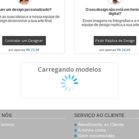
uer um design personalizado?
O seu design não está em form
digital?
e as suas ideias e a nossa equipe de
sign desenvolve a sua arte final.
Envie imagens ou fotografias e a 
equipe de design replica a sua arte 
Contratar um Designer
Pedir Réplica de Design
por apenas
R$ 72,00
por apenas
R$ 24,00
Carregando modelos
 NÓS
SERVIÇO AO CLIENTE
somos
Atendimento ao Cliente
A minha conta
Gerir encomendas