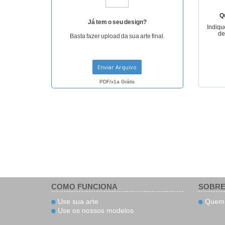
Q
Já tem o seu design?
Indiqu
de
Basta fazer upload da sua arte final.
Enviar Arquivo
PDF/x1a Grátis
COMO FUNCIONA
SOBRE
Use sua arte
Quem 
Use os nossos modelos