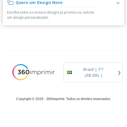
á
e
Quero um Design Novo
t
m
i
r
e
o
p
o
i
s
T
Escolha entre os nossos designs já prontos ou solicite
r
r
s
o
c
o
um design personalizado.
e
e
r
d
s
p
i
o
o
Entrar /
t
s
r
Cadastrar
ó
o
T
r
s
e
i
p
m
Atendimento
o
r
a
ao Cliente
o
d
›
u
Brasil |
PT
t
(R$ BRL )
o
s
Copyright © 2026 - 360imprimir. Todos os direitos reservados.