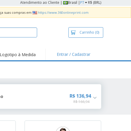
Atendimento ao Cliente
|
Brasil |
PT
R$ (BRL)
Faça suas compras em
https://www.360onlineprint.com
Carrinho
(0)
Entrar / Cadastrar
Logotipo à Medida
taques e
moções
sivos
 de Geladeira
imbo Automático
R$ 136,94
ho
R$ 166,94
taz
as
ca de Propaganda