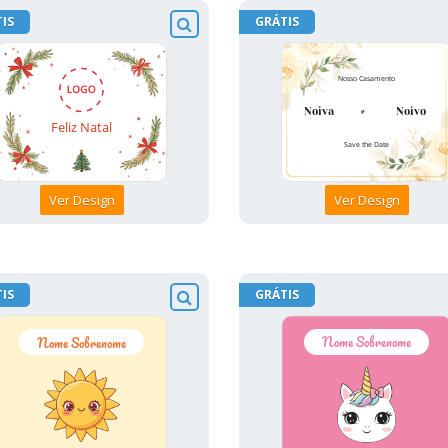
IS
GRÁTIS
Ver Design
Ver Design
IS
GRÁTIS