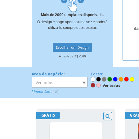
Ímã de Geladeira
Mais de 2000 templates disponíveis.
O design é pago apenas uma vez e poderá
utilizá-lo sempre que desejar.
Bas
Escolher um Design
A partir de R$ 0,00
Área de negócio:
Cores:
Ver todos
Ver todas
Limpar filtros
GRÁTIS
GRÁT