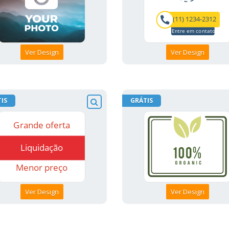
Ver Design
Ver Design
IS
GRÁTIS
Ver Design
Ver Design