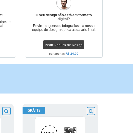
o?
O seu design não está em formato
digital?
uipe de
al.
Envie imagens ou fotografias e a nossa
equipe de design replica a sua arte final.
Pedir Réplica de Design
por apenas
R$ 24,00
GRÁTIS