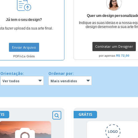
Quer um design personalizad
Já tem o seu design?
Indique as suas ideias e a nossa eq
design desenvolve a sua arte fin
ta fazer upload da sua arte final.
Contratar um Designer
Enviar Arquivo
por apenas
R$ 72,00
PDF/x1a Grátis
Orientação:
Ordenar por:
Ver todos
Mais vendidos
IS
GRÁTIS