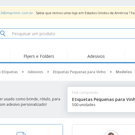
.360imprimir.com.br
. Sabia que temos uma loja em Estados Unidos da América ? 
Flyers e Folders
Adesivos
Des
Tendências
Novidades
Pro
e Etiquetas
>
Adesivos
>
Etiquetas Pequenas para Vinho
>
Modelos
Painel em Acrílico para
Produtos de Servir
Ade
Balcões
Suporte em Acrílico
Carimbos
Ímã
para Álcool Gel
Está comprando
Adesivos Vinil
Protetor Facial
Car
er usado como brinde, rótulo, para
Etiquetas Pequenas para Vin
 com adesivo personalizado!
500 unidades
Expositores
Car
Banners
Lon
Malas e Mochilas
Pla
Sacos