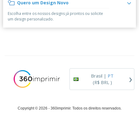
á
e
Quero um Design Novo
t
m
i
r
e
o
p
o
i
s
T
Escolha entre os nossos designs já prontos ou solicite
r
r
s
o
c
o
um design personalizado.
e
e
r
d
s
p
i
o
o
Entrar /
t
s
r
Cadastrar
ó
o
T
r
s
e
i
p
m
Atendimento
o
r
a
ao Cliente
o
d
›
u
Brasil |
PT
t
(R$ BRL )
o
s
Copyright © 2026 - 360imprimir. Todos os direitos reservados.