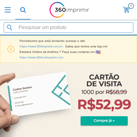
0
Percebemos que está tentando acessar o site
https://www.360imprimir.com.br
. Sabia que temos uma loja em
Estados Unidos da América ? Faça suas compras em
https://www.360onlineprint.com